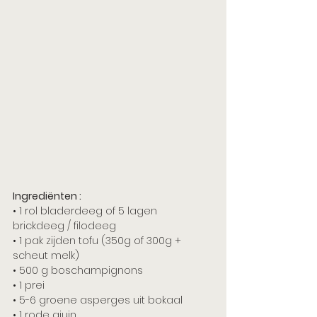
Ingrediënten :  
• 1 rol bladerdeeg of 5 lagen 
brickdeeg / filodeeg
• 1 pak zijden tofu (350g of 300g + 
scheut melk)
• 500 g boschampignons
• 1 prei
• 5-6 groene asperges uit bokaal
• 1 rode ajuin