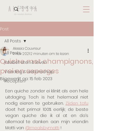
Post
All Posts
Alessia Couvreur
All Posts
11 nov 2021
2 minuten om te lezen
Quiche met champignons,
Intuïtief eten & leven
prei en asperges
Voeding & wetenschap
Bijgewerkt op:
15 feb 2023
Recepten
Een quiche zonder ei klinkt als een hele 
uitdaging. Toch is het helemaal niet 
nodig eieren te gebruiken. 
Zijden tofu
doet het prima! 100% eerlijk; de beste 
vegan quiche die ik al at en da’s 
allemaal te danken aan mijn vriendin 
Matti van 
@mealsbymatti
 !