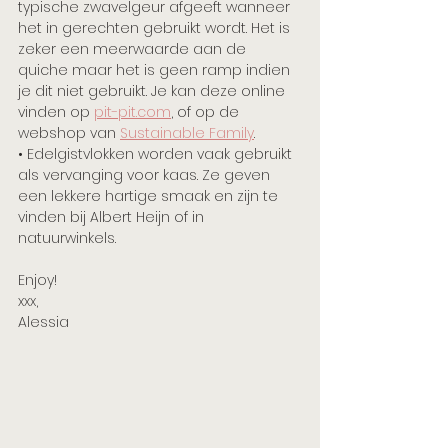
typische zwavelgeur afgeeft wanneer 
het in gerechten gebruikt wordt. Het is 
zeker een meerwaarde aan de 
quiche maar het is geen ramp indien 
je dit niet gebruikt. Je kan deze online 
vinden op 
pit-pit.com
,
 of op de 
webshop van 
Sustainable Family
.
• Edelgistvlokken worden vaak gebruikt 
als vervanging voor kaas. Ze geven 
een lekkere hartige smaak en zijn te 
vinden bij Albert Heijn of in 
natuurwinkels.
Enjoy! 
xxx,
​Alessia 