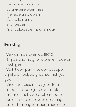
• 1 el bruine misopasta
• 20 g kikkererwtenmeel
• 4 el edelgistvlokken
• 1/2 tl kala namak
• Snuf peper
• Knoflookpoeder naar smaak  
Bereiding :
• Verwarm de oven op 180°C.
​• Snij de champignons, prei en rode ui 
in schijfjes. 
• Verhit een pan met een eetlepel 
olijfolie en bak de groenten lichtjes 
gaar.
• Mix ondertussen de zijden tofu, 
misopasta, edelgistvlokken, kala 
namak en het kikkererwtenmeel tot 
een glad mengsel voor de vulling. 
• Kruid dit mengsel naar smaak met 