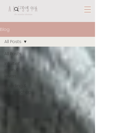
Blog
All Posts
All Posts
Intuïtief
eten &
leven
Voeding &
wetenschap
Recepten