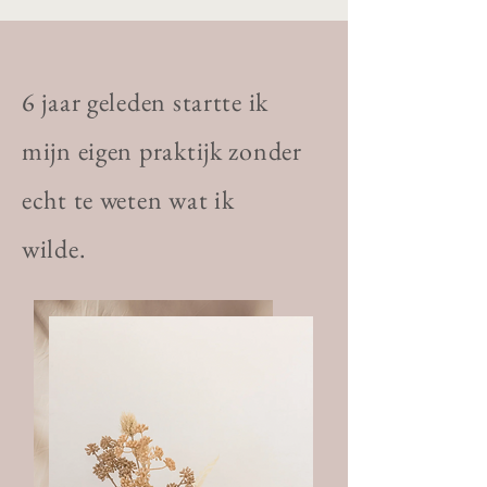
6 jaar geleden startte ik
mijn eigen praktijk zonder
echt te weten wat ik
wilde.