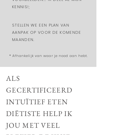
KENNIS!;
STELLEN WE EEN PLAN VAN
AANPAK OP VOOR DE KOMENDE
MAANDEN.
* Afhankelijk van waar je nood aan hebt.
ALS
GECERTIFICEERD
INTUÏTIEF ETEN
DIËTISTE HELP IK
JOU MET VEEL