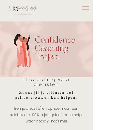
1:1 coaching voor
diëtisten
Zodat jij je cliënten vol
zelfvertrouwen kan helpen.
Ben je diëtist(e) en op zoek naar een
sidekick die 100% in jou gelooft en je helpt
waar nodig? That's me!