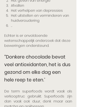
Het geven van energie
Afvallen
Het verhelpen van depressies
Het uitstellen en verminderen van 
huidveroudering
… 
Echter is er onvoldoende 
wetenschappelijk onderzoek dat deze 
beweringen ondersteund.  
“Donkere chocolade bevat 
veel antioxidanten, het is dus 
gezond om elke dag een 
hele reep te eten.
“
De term superfoods wordt vaak als 
verkooptruc gebruikt. Superfoods zijn 
dan vaak ook duur, denk maar aan 
matcha en gojibessen.