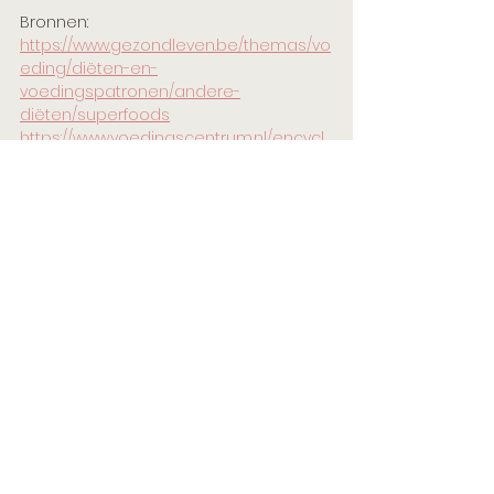
Bronnen: 
https://www.gezondleven.be/themas/vo
eding/diëten-en-
voedingspatronen/andere-
diëten/superfoods
https://www.voedingscentrum.nl/encycl
opedie/superfoods.aspx
#Intuitiveeatingdiëtiste
#intuitiefleven
#Intuïtiefeten
#intuitiefetencoach
#Superfoods
Intuïtief eten & leven
Alles weergeven
Recente blogposts