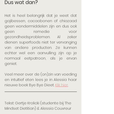
Dus wat dan?
Het is heel belangrijk dat je weet dat 
gojibessen, cacaobonen of chiazaad 
geen wondermiddelen zijn en dus ook 
geen remedie voor 
gezondheidsproblemen. Al zeker 
dienen superfoods niet ter vervanging 
van andere producten. Ze kunnen 
echter wel een aanvulling zijn op je 
normaal eetpatroon, als je ervan 
geniet.
Veel meer over de (on)zin van voeding 
en intuïtief eten lees je in Alessia haar 
nieuwe boek Bye Bye Dieet. 
Klik hier
.  
Tekst: Gertje Krolicki (studente bij The 
Mindset Dietitian) & Alessia Couvreur 