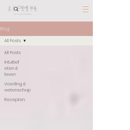
Blog
All Posts
All Posts
Intuïtief
eten &
leven
Voeding &
wetenschap
Recepten