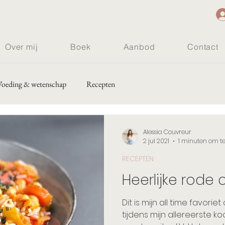
Over mij
Boek
Aanbod
Contact
Voeding & wetenschap
Recepten
Alessia Couvreur
2 jul 2021
1 minuten om te
RECEPTEN
Heerlijke rode 
Dit is mijn all time favorie
tijdens mijn allereerste 