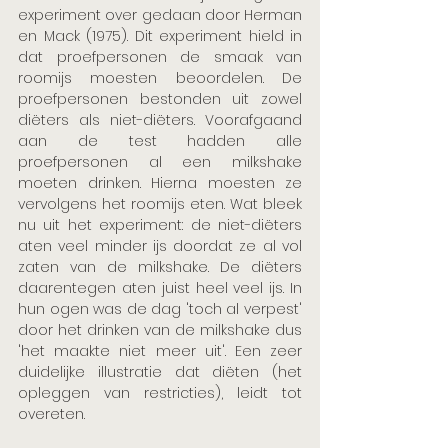
experiment over gedaan door Herman 
en Mack (1975). Dit experiment hield in 
dat proefpersonen de smaak van 
roomijs moesten beoordelen. De 
proefpersonen bestonden uit zowel 
diëters als niet-diëters. Voorafgaand 
aan de test hadden alle 
proefpersonen al een milkshake 
moeten drinken. Hierna moesten ze 
vervolgens het roomijs eten. Wat bleek 
nu uit het experiment: de niet-diëters 
aten veel minder ijs doordat ze al vol 
zaten van de milkshake. De diëters 
daarentegen aten juist heel veel ijs. In 
hun ogen was de dag 'toch al verpest' 
door het drinken van de milkshake dus 
'het maakte niet meer uit'. Een zeer 
duidelijke illustratie dat diëten (het 
opleggen van restricties), leidt tot 
overeten.