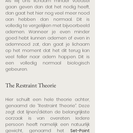
Als wij ons lichaam minder voedsel 
gaan geven dan dat het nodig heeft, 
dan gaat het hier nog veel meer nood 
aan hebben dan normaal. Dit is 
volledig te vergelijken met bijvoorbeeld 
ademen. Wanneer je even minder 
goed hebt kunnen ademen of even in 
ademnood zat, dan gaat je lichaam 
op het moment dat het dit terug kan 
veel feller naar adem happen. Dit is 
een volledig normaal biologisch 
gebeuren.
The Restraint Theorie
Hier schuilt een hele theorie achter, 
genaamd de “Restraint Theorie”. Deze 
zegt dat lijnen/diëten de belangrijkste 
oorzaak is van overeten. Iedere 
persoon heeft namelijk een natuurlijk 
gewicht, genaamd het 
Set-Point 