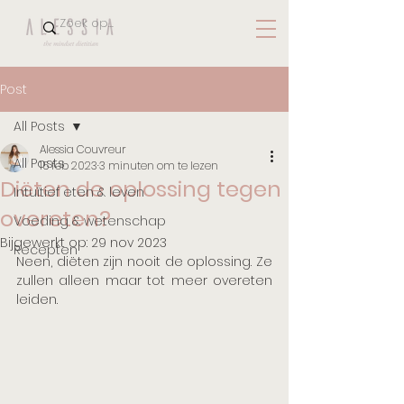
Post
All Posts
Alessia Couvreur
All Posts
15 feb 2023
3 minuten om te lezen
Diëten de oplossing tegen
Intuïtief eten & leven
overeten?
Voeding & wetenschap
Bijgewerkt op:
29 nov 2023
Recepten
Neen, diëten zijn nooit de oplossing. Ze 
zullen alleen maar tot meer overeten 
leiden.