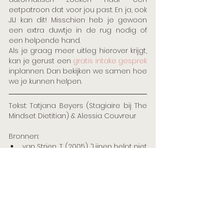
eetpatroon dat voor jou past. En ja, ook 
JIJ kan dit! Misschien heb je gewoon 
een extra duwtje in de rug nodig of 
een helpende hand.
Als je graag meer uitleg hierover krijgt, 
kan je gerust een 
gratis intake gesprek
inplannen. Dan bekijken we samen hoe 
we je kunnen helpen.
Tekst: Tatjana Beyers (Stagiaire bij The 
Mindset Dietitian) & Alessia Couvreur
Bronnen: 
van Strien, T. (2005). “Lijnen helpt niet 
bij emotionele eters”. 
Gedrag en 
gezondheid, (33)
, 186-191. DOI: 
10.1007/BF03071082
Jansen, E.,  Mulkens, S., Emond, Y., & 
Jansen, A. T. . (2008). From the 
Garden of Eden to the land of 